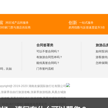
富
创新
跨区域产品和服务
一站式服务
2000家门票与酒店供应商
易用指数与反馈速度提升3倍
合同签署类
旅游品
？
可以不签合同吗？
如何投诉
？
有旅游合同范本吗？
游客接待
？
能传真签合同吗？
怎样保障
择吗，比如
门市签约流程
opyright@ 2019-2020 湖南友缘国际旅行社有限公司
,张家界自由行旅游攻略,张家界旅游线路,凤凰古城旅
游攻略,凤凰古城自由行旅游攻略,凤凰古城旅游线路
731-82723565 湖南旅游局质监所：0731-12301