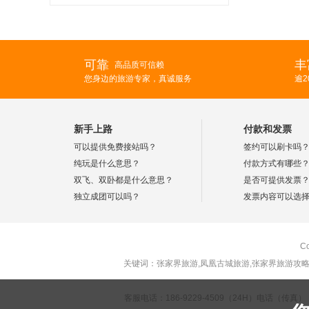
可靠
丰
高品质可信赖
您身边的旅游专家，真诚服务
逾
新手上路
付款和发票
可以提供免费接站吗？
签约可以刷卡吗
纯玩是什么意思？
付款方式有哪些
双飞、双卧都是什么意思？
是否可提供发票
独立成团可以吗？
发票内容可以选
C
关键词：张家界旅游,凤凰古城旅游,张家界旅游攻略
客服电话：186-9229-4509（24H）电话（传真）：0