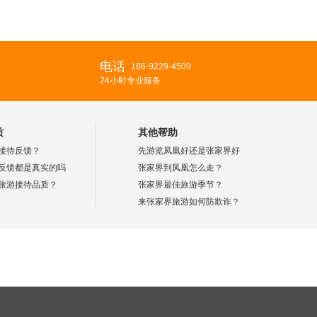
电话
186-9229-4509
24小时专业服务
质
其他帮助
接待反馈？
先游览凤凰好还是张家界好
反馈都是真实的吗
张家界到凤凰怎么走？
旅游接待品质？
张家界最佳旅游季节？
来张家界旅游如何防欺诈？