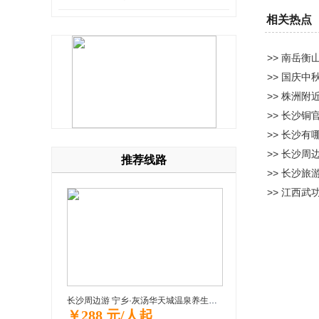
相关热点
>> 南岳衡
>> 国庆
>> 株洲附
>> 长沙铜
>> 长沙有
>> 长沙周
推荐线路
>> 长沙旅
>> 江西武
长沙周边游 宁乡·灰汤华天城温泉养生一日游
￥288 元/人起