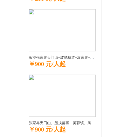
长沙张家界天门山+玻璃栈道+袁家界+天子山+大峡谷玻璃桥“挑战之旅” 品质纯玩3日游
￥900 元/人起
张家界天门山、墨戎苗寨、芙蓉镇、凤凰古城尊享三日游自助游自助游
￥900 元/人起