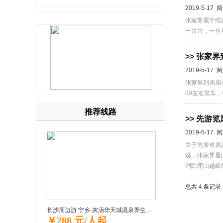
2019-5-17 
张家界属于纯
一片片，一丛
>> 张家
2019-5-17 
张家界到凤凰
00左右发车，
推荐线路
>> 先游
2019-5-17 
关于先游览凤
说，张家界是
消除爬山越岭的
总共 4 条记录
长沙周边游 宁乡·灰汤华天城温泉养生一日游
￥288 元/人起