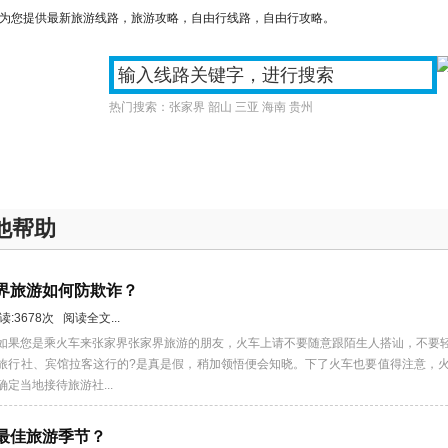
们为您提供最新旅游线路，旅游攻略，自由行线路，自由行攻略。
热门搜索：
张家界
韶山
三亚
海南
贵州
游
周边游
国内游
订制旅
他帮助
家界旅游如何防欺诈？
阅读:3678次 阅读全文...
如果您是乘火车来张家界张家界旅游的朋友，火车上请不要随意跟陌生人搭讪，不要
旅行社、宾馆拉客这行的?是真是假，稍加领悟便会知晓。下了火车也要值得注意，
定当地接待旅游社...
界最佳旅游季节？