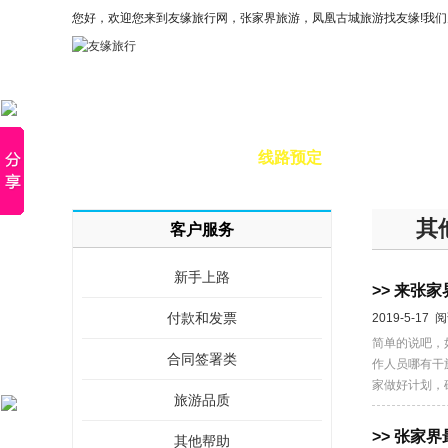
您好，欢迎您来到友缘旅行网，张家界旅游，凤凰古城旅游找友缘!我
×
首页
线路预定
特惠
其
客户服务
新手上路
>> 来张
付款和发票
2019-5-17 
简单的说吧，
合同签署类
作人员哪有干
家做好计划，确
旅游品质
>> 张家
其他帮助