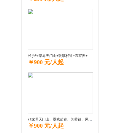
长沙张家界天门山+玻璃栈道+袁家界+天子山+大峡谷玻璃桥“挑战之旅” 品质纯玩3日游
￥900 元/人起
张家界天门山、墨戎苗寨、芙蓉镇、凤凰古城尊享三日游自助游自助游
￥900 元/人起