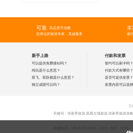
可靠
丰
高品质可信赖
您身边的旅游专家，真诚服务
逾
新手上路
付款和发票
可以提供免费接站吗？
签约可以刷卡吗
纯玩是什么意思？
付款方式有哪些
双飞、双卧都是什么意思？
是否可提供发票
独立成团可以吗？
发票内容可以选
C
关键词：张家界旅游,凤凰古城旅游,张家界旅游攻略
客服电话：186-9229-4509（24H）电话（传真）：0