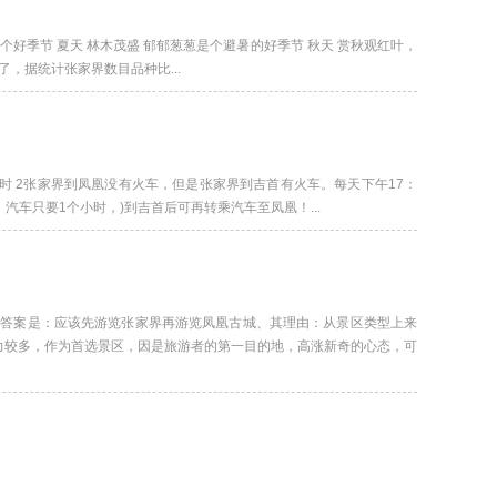
好季节 夏天 林木茂盛 郁郁葱葱是个避暑的好季节 秋天 赏秋观红叶，
，据统计张家界数目品种比...
小时 2张家界到凤凰没有火车，但是张家界到吉首有火车。每天下午17：
汽车只要1个小时，)到吉首后可再转乘汽车至凤凰！...
的答案是：应该先游览张家界再游览凤凰古城、其理由：从景区类型上来
力较多，作为首选景区，因是旅游者的第一目的地，高涨新奇的心态，可