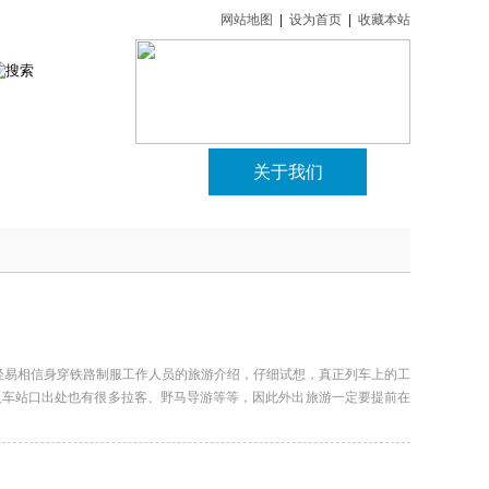
网站地图
|
设为首页
|
收藏本站
游
旅游动态
关于我们
轻易相信身穿铁路制服工作人员的旅游介绍，仔细试想，真正列车上的工
火车站口出处也有很多拉客、野马导游等等，因此外出旅游一定要提前在