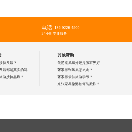
电话
186-9229-4509
24小时专业服务
质
其他帮助
接待反馈？
先游览凤凰好还是张家界好
反馈都是真实的吗
张家界到凤凰怎么走？
旅游接待品质？
张家界最佳旅游季节？
来张家界旅游如何防欺诈？