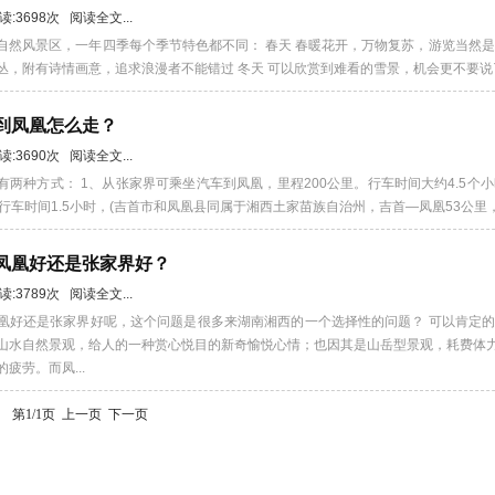
阅读:3698次 阅读全文...
自然风景区，一年四季每个季节特色都不同： 春天 春暖花开，万物复苏，游览当然是个
丛，附有诗情画意，追求浪漫者不能错过 冬天 可以欣赏到难看的雪景，机会更不要说了
界到凤凰怎么走？
阅读:3690次 阅读全文...
有两种方式： 1、从张家界可乘坐汽车到凤凰，里程200公里。行车时间大约4.5个
行车时间1.5小时，(吉首市和凤凰县同属于湘西土家苗族自治州，吉首—凤凰53公里，
览凤凰好还是张家界好？
阅读:3789次 阅读全文...
凰好还是张家界好呢，这个问题是很多来湖南湘西的一个选择性的问题？ 可以肯定
山水自然景观，给人的一种赏心悦目的新奇愉悦心情；也因其是山岳型景观，耗费体
疲劳。而凤...
 第1/1页
上一页
下一页