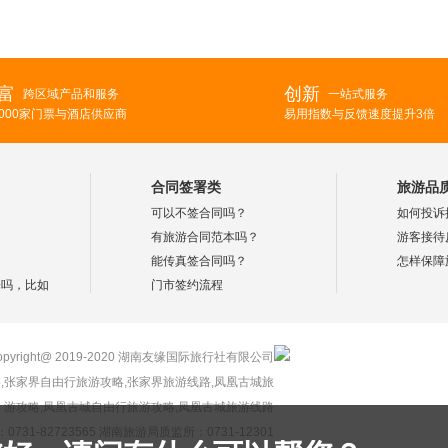
富
创新
跨区域产品和服务
一站式服务
2000家门票与酒店供应商
易用指数与反馈速度提升3倍
合同签署类
旅游品
？
可以不签合同吗？
如何投诉
？
有旅游合同范本吗？
游客接待
？
能传真签合同吗？
怎样保障
择吗，比如
门市签约流程
opyright@ 2019-2020 湖南友缘国际旅行社有限公司
,张家界自由行旅游攻略,张家界旅游线路,凤凰古城旅
游攻略,凤凰古城自由行旅游攻略,凤凰古城旅游线路
731-82723565 湖南旅游局质监所：0731-12301