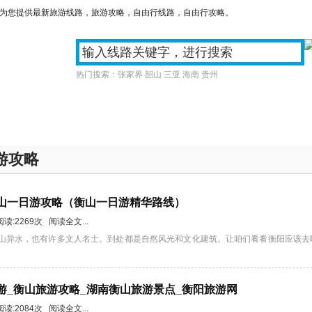
们为您提供最新旅游线路，旅游攻略，自由行线路，自由行攻略。
热门搜索：
张家界
韶山
三亚
海南
贵州
游
周边游
国内游
订制旅
游攻略
衡山一日游攻略（衡山一日游精华路线）
 阅读:2269次 阅读全文...
山异水，也有许多文人名士。到处都是自然风光和文化建筑。让咱们看看衡阳应该去
旅游_衡山旅游攻略_湖南衡山旅游景点_衡阳旅游网
 阅读:2084次 阅读全文...