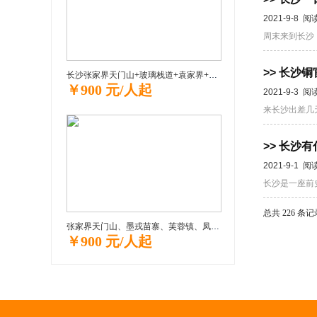
2021-9-8 阅
周末来到长沙
>> 长沙
长沙张家界天门山+玻璃栈道+袁家界+天子山+大峡谷玻璃桥“挑战之旅” 品质纯玩3日游
￥900 元/人起
2021-9-3 阅
来长沙出差几
>> 长沙
2021-9-1 阅
长沙是一座前
总共 226 条
张家界天门山、墨戎苗寨、芙蓉镇、凤凰古城尊享三日游自助游自助游
￥900 元/人起