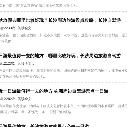
省中部，因“五岳独秀”的南岳衡山坐落境内而得名...
庆中秋放假去哪里比较好玩？长沙周边旅游景点攻略，长沙自驾游
阅读:2233次 阅读全文...
溆浦县，位于湖南省西部，怀化市东北面，沅水中游。这里有保存完好的古村落；是屈
等景象。...
沙一日游最值得一去的地方，哪里比较好玩，长沙周边旅游自驾游
阅读:2123次 阅读全文...
开展可以说是极端敏捷。湖南卫视的影响、湘菜的传达和湖南景色的招引，都使长沙
在长沙能玩遍哪些景点呢？...
附近一日游最值得一去的地方 株洲周边自驾游景点一日游
阅读:2282次 阅读全文...
有大量的前史遗存，物质与非物质文化都比较丰富。作为株洲市区的本乡居民，荷塘
足可以玩耍一天，不愧为一条“一日游”的好线路。...
一日游最佳地方，长沙旅游攻略景点必去一日游