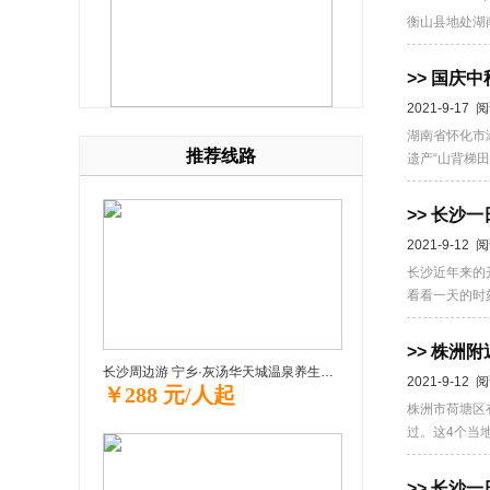
衡山县地处湖南
>> 国
2021-9-17 
湖南省怀化市
推荐线路
遗产“山背梯田”
>> 长
2021-9-12 
长沙近年来的
看看一天的时刻
>> 株洲
长沙周边游 宁乡·灰汤华天城温泉养生一日游
2021-9-12 
￥288 元/人起
株洲市荷塘区
过。这4个当地
>> 长沙