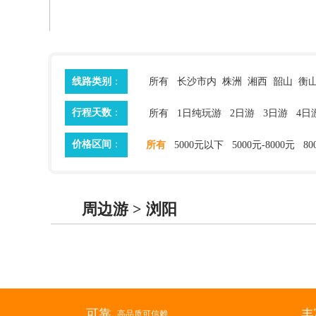
线路类别
：
所有
长沙市内
株洲
湘西
韶山
衡
行程天数
：
所有
1日纯玩游
2日游
3日游
4日
价格区间
：
所有
5000元以下
5000元-8000元
8
周边游 > 浏阳
可靠
丰
高品质可信赖