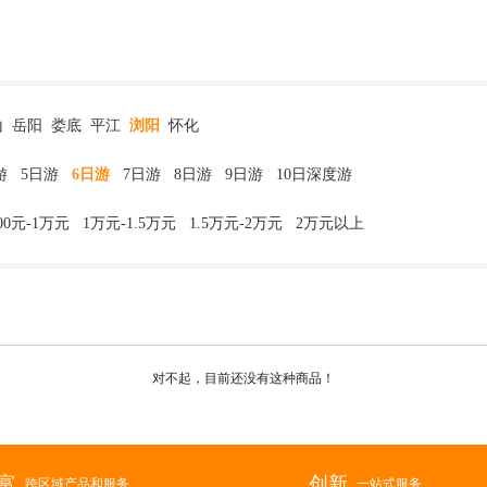
山
岳阳
娄底
平江
浏阳
怀化
游
5日游
6日游
7日游
8日游
9日游
10日深度游
000元-1万元
1万元-1.5万元
1.5万元-2万元
2万元以上
对不起，目前还没有这种商品！
富
创新
跨区域产品和服务
一站式服务