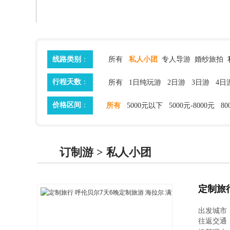
线路类别
：
所有
私人小团
专人导游
婚纱旅拍
行程天数
：
所有
1日纯玩游
2日游
3日游
4日
价格区间
：
所有
5000元以下
5000元-8000元
8
订制游 > 私人小团
定制旅
出发城市
往返交通