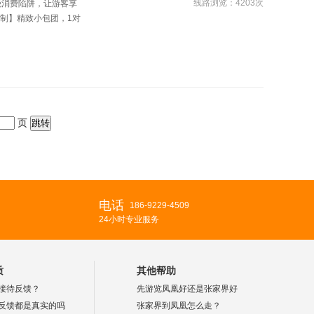
线路浏览：4203次
绝消费陷阱，让游客享
制】精致小包团，1对
页
电话
186-9229-4509
24小时专业服务
质
其他帮助
接待反馈？
先游览凤凰好还是张家界好
反馈都是真实的吗
张家界到凤凰怎么走？