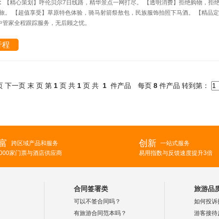
：
【精心策划】呼伦贝尔7日线路，精华景点一网打尽。 【透明消费】拒绝购物，拒
旅。 【超值享受】草原特色体验，骑马射箭祭敖包，民族服饰拍照下马酒。 【精品定
中管家全程跟踪服务，无后顾之忧。
行程
页 下一页 末 页 第
1
页 共
1
页 共
1
件产品 每页
8
件产品 转到第：
富
创新
跨区域产品和服务
一站式服务
2000家门票与酒店供应商
易用指数与反馈速度提升3倍
合同签署类
旅游品
？
可以不签合同吗？
如何投诉
？
有旅游合同范本吗？
游客接待